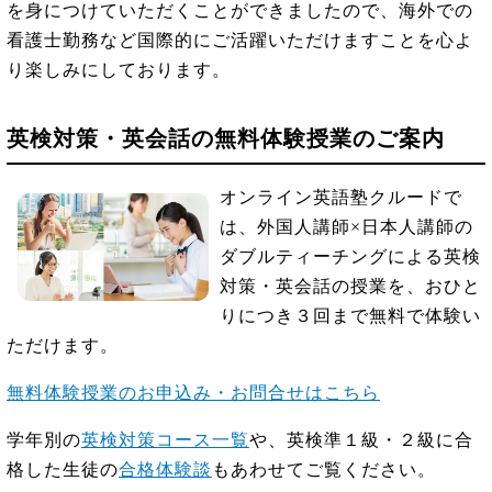
を身につけていただくことができましたので、海外での
看護士勤務など国際的にご活躍いただけますことを心よ
り楽しみにしております。
英検対策・英会話の無料体験授業のご案内
オンライン英語塾クルードで
は、外国人講師×日本人講師の
ダブルティーチングによる英検
対策・英会話の授業を、おひと
りにつき３回まで無料で体験い
ただけます。
無料体験授業のお申込み・お問合せはこちら
学年別の
英検対策コース一覧
や、英検準１級・２級に合
格した生徒の
合格体験談
もあわせてご覧ください。