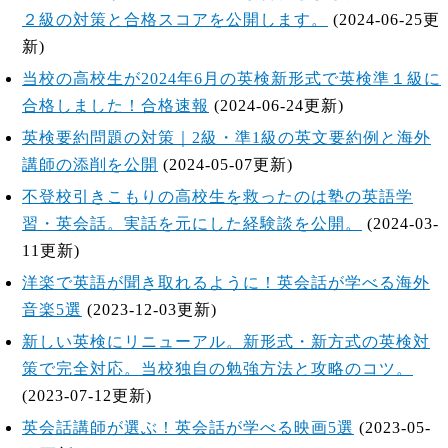
２級の対策と合格スコアを公開します。
(2024-06-25更
新)
当校の高校生が2024年6月の英検新形式で英検準１級に
合格しました！合格速報
(2024-06-24更新)
英検要約問題の対策｜2級・準1級の英文要約例と海外
講師の添削を公開
(2024-05-07更新)
不登校引きこもりの高校生を救ったのは塾の英語学
習・英会話。実話を元にした経験談を公開。
(2024-03-
11更新)
洋楽で英語が聞き取れるように！英会話が学べる海外
音楽5選
(2023-12-03更新)
新しい英検にリニューアル。新形式・新方式の英検対
策で完全対応。当校独自の勉強方法と攻略のコツ。
(2023-07-12更新)
英会話講師が選ぶ！英会話が学べる映画5選
(2023-05-